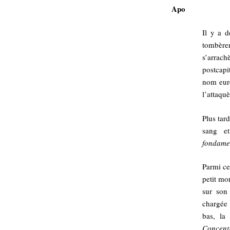
Apo
Il y a d
tombèren
s’arrach
postcapi
nom eure
l’attaquè
Plus tard
sang e
fondamen
Parmi ce
petit mo
sur son
chargée 
bas, la
Concentr