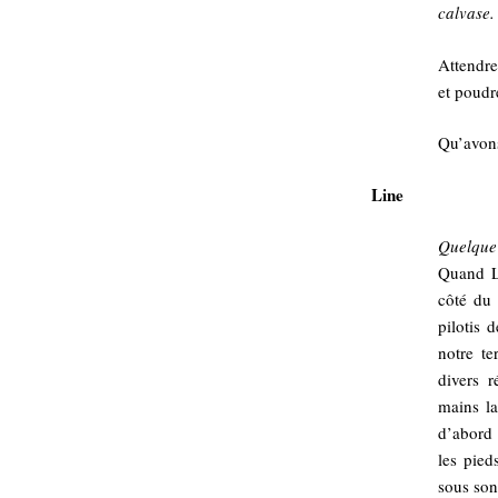
calvase.
Attendre
et poudr
Qu’avons
Line
Quelque
Quand Li
côté du 
pilotis 
notre te
divers r
mains la
d’abord 
les pied
sous son