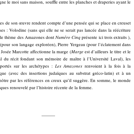
gne le moi sans maison, souffle entre les planches et draperies ayant le
ttes de son œuvre rendent compte d’une pensée qui se place en creuset
ses : Volodine (sans qui elle ne se serait pas lancée dans la réécriture
 le thème des Amazones dont
Numéro Cinq
présente ici trois extraits ),
pour son langage exploréen), Pierre Yergeau (pour l’éclatement dans
. Josée Marcotte affectionne la marge (
Marge
est d’ailleurs le titre et le
l du récit fondant son mémoire de maître à l’Université Laval), les
 portés sur les archétypes :
Les Amazones
renvoient à la fois à la
que (avec des insertions judaïques au substrat gréco-latin) et à un
ôtre par les références en creux qu’il suggère. En somme, le monde
iques renouvelé par l’histoire récente de la femme.
———