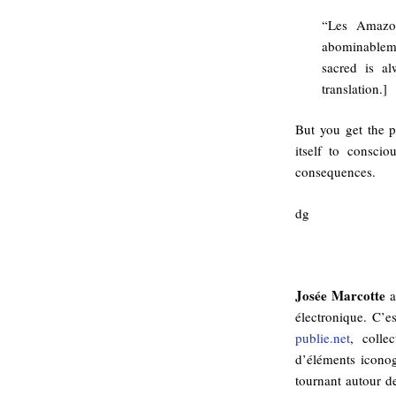
“Les Amazon
abominableme
sacred is al
translation.]
But you get the p
itself to consci
consequences.
dg
Josée Marcotte
ap
électronique. C’es
publie.net
, colle
d’éléments iconog
tournant autour de