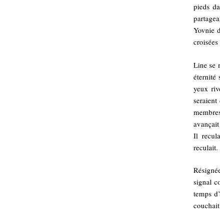
pieds da
partagea
Yovnie d
croisées 
Line se 
éternité
yeux ri
seraient
membres 
avançait 
Il recul
reculait.
Résignée
signal c
temps d’
couchait