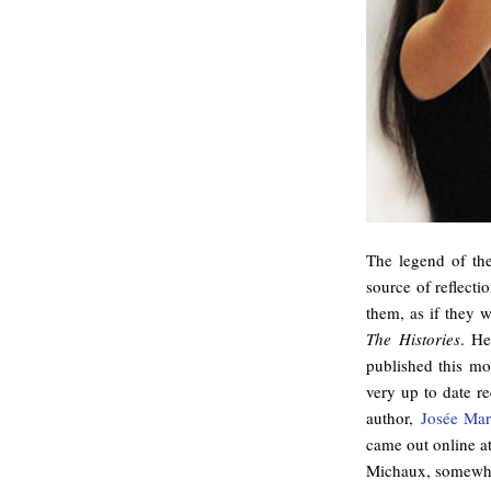
The legend of th
source of reflect
them, as if they 
The Histories
. He
published this m
very up to date r
author,
Josée Mar
came out online a
Michaux, somewhat