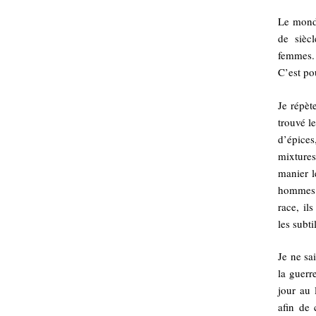
Le monde
de sièc
femmes. 
C’est po
Je répèt
trouvé l
d’épices
mixtures
manier l
hommes. 
race, il
les subti
Je ne sa
la guerr
jour au 
afin de 