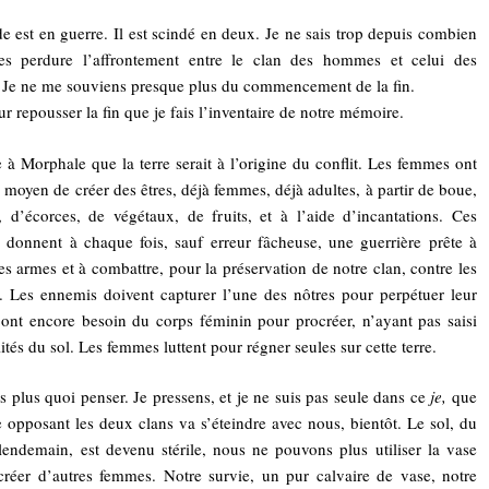
 est en guerre. Il est scindé en deux. Je ne sais trop depuis combien
les perdure l’affrontement entre le clan des hommes et celui des
Je ne me souviens presque plus du commencement de la fin.
ur repousser la fin que je fais l’inventaire de notre mémoire.
e à Morphale que la terre serait à l’origine du conflit. Les femmes ont
e moyen de créer des êtres, déjà femmes, déjà adultes, à partir de boue,
, d’écorces, de végétaux, de fruits, et à l’aide d’incantations. Ces
 donnent à chaque fois, sauf erreur fâcheuse, une guerrière prête à
es armes et à combattre, pour la préservation de notre clan, contre les
Les ennemis doivent capturer l’une des nôtres pour perpétuer leur
s ont encore besoin du corps féminin pour procréer, n’ayant pas saisi
lités du sol. Les femmes luttent pour régner seules sur cette terre.
is plus quoi penser. Je pressens, et je ne suis pas seule dans ce
je,
que
e opposant les deux clans va s’éteindre avec nous, bientôt. Le sol, du
lendemain, est devenu stérile, nous ne pouvons plus utiliser la vase
créer d’autres femmes. Notre survie, un pur calvaire de vase, notre