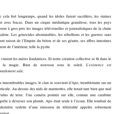
e cela fort longtemps, quand les idoles furent sacrifiées, les statues
t avec fracas. Dans un cirque médiatique grandiose, tous les pays
èrent à gros prix les images télévisuelles et journalistiques de la chute
taliste. Les génocides abominables, les rébellions et les guerres sans
nt raison de l’Empire du béton et de ses géants, ses affres intestines
rent de l’intérieur, telle la pyrite
 vinrent les mères fondatrices. Et notre création collective se fit dans le
t la magie. Rien de nouveau sous le soleil.
L’existence est
talement sale.
s innombrables images, le clan se souvient d’Apo, tremblotante sur un
nticule. Au-dessus des nids de marmottes, elle tenait tant bien que mal
 talus de terre. Une caméra pointée sur elle, comme une carabine
prête à déverser son plomb, Apo était seule à l’écran. Elle tombait de
 dernière vedette d’une émission de téléréalité appelée sobrement
ation.