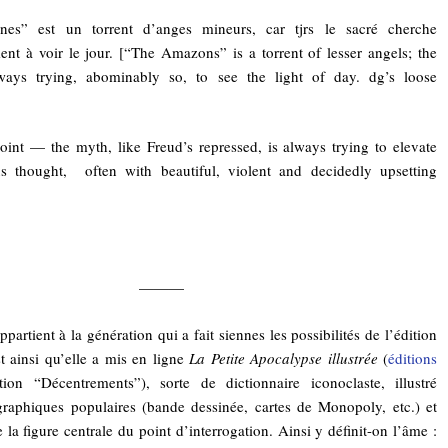
es” est un torrent d’anges mineurs, car tjrs le sacré cherche
nt à voir le jour. [“The Amazons” is a torrent of lesser angels; the
ways trying, abominably so, to see the light of day. dg’s loose
oint — the myth, like Freud’s repressed, is always trying to elevate
ous thought, often with beautiful, violent and decidedly upsetting
———
partient à la génération qui a fait siennes les possibilités de l’édition
t ainsi qu’elle a mis en ligne
La Petite Apocalypse illustrée
(
éditions
ction “Décentrements”), sorte de dictionnaire iconoclaste, illustré
raphiques populaires (bande dessinée, cartes de Monopoly, etc.) et
 la figure centrale du point d’interrogation. Ainsi y définit-on l’âme :