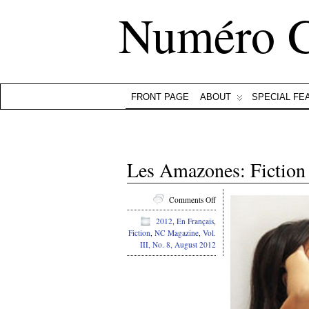
Numéro 
FRONT PAGE
ABOUT
SPECIAL FE
Les Amazones: Fiction
on
Comments Off
Les
2012
,
En Français
,
Amazones:
Fiction
,
NC Magazine
,
Vol.
Fiction
III, No. 8, August 2012
—
Josée
Marcotte