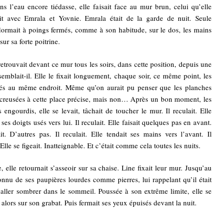
ns l’eau encore tiédasse, elle faisait face au mur brun, celui qu’elle
it avec Emrala et Yovnie. Emrala était de la garde de nuit. Seule
ormait à poings fermés, comme à son habitude, sur le dos, les mains
sur sa forte poitrine.
retrouvait devant ce mur tous les soirs, dans cette position, depuis une
 semblait-il. Elle le fixait longuement, chaque soir, ce même point, les
vés au même endroit. Même qu’on aurait pu penser que les planches
 creusées à cette place précise, mais non… Après un bon moment, les
engourdis, elle se levait, tâchait de toucher le mur. Il reculait. Elle
ses doigts usés vers lui. Il reculait. Elle faisait quelques pas en avant.
ait. D’autres pas. Il reculait. Elle tendait ses mains vers l’avant. Il
 Elle se figeait. Inatteignable. Et c’était comme cela toutes les nuits.
, elle retournait s’asseoir sur sa chaise. Line fixait leur mur. Jusqu’au
onnu de ses paupières lourdes comme pierres, lui rappelant qu’il était
aller sombrer dans le sommeil. Poussée à son extrême limite, elle se
 alors sur son grabat. Puis fermait ses yeux épuisés devant la nuit.